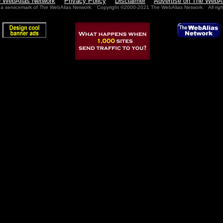
e WebAlias Network
Privacy Policy
Disclaimer
Advertise on The WebA
 a servicemark of The WebAlias Network. Copyright ©2000-2021 The WebAlias Network. All righ