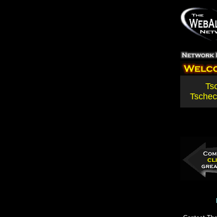
Ts
Tschec