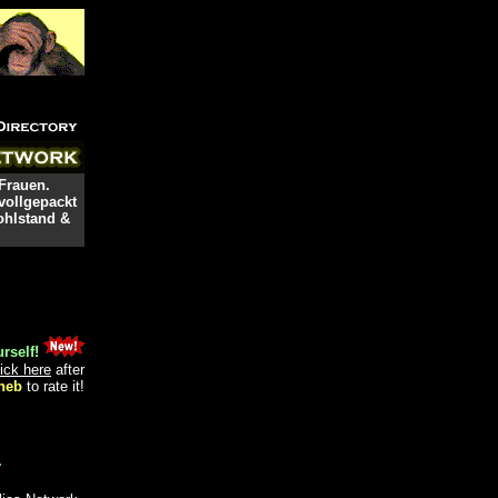
Frauen.
vollgepackt
ohlstand &
rself!
lick here
after
heb
to rate it!
.